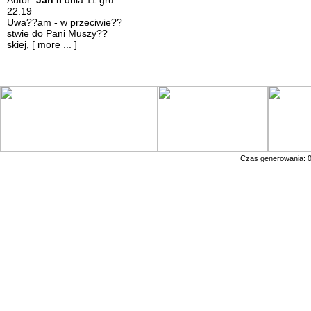
Autor:
Jan II
dnia 11 gru :
22:19
Uwa??am - w przeciwie??
stwie do Pani Muszy??
skiej,
[ more ... ]
Czas generowania: 0.