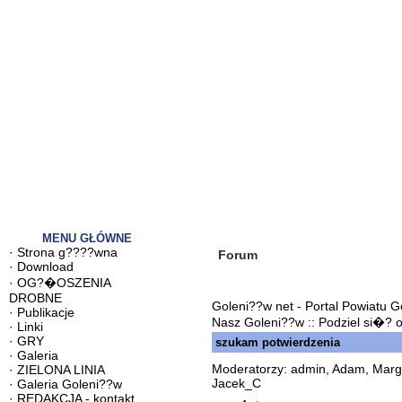
MENU GŁÓWNE
·
Strona g????wna
Forum
·
Download
·
OG?�OSZENIA
DROBNE
Goleni??w net - Portal Powiatu 
·
Publikacje
Nasz Goleni??w ::
Podziel si�? 
·
Linki
·
GRY
szukam potwierdzenia
·
Galeria
Moderatorzy: admin, Adam, Margo
·
ZIELONA LINIA
Jacek_C
·
Galeria Goleni??w
·
REDAKCJA - kontakt