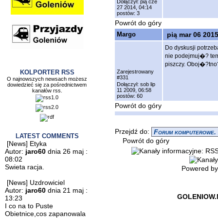
Dołączył: pią cze
27 2014, 04:14
postów: 3
Powrót do góry
Margo
pią mar 06 2015
Do dyskusji potrze
nie podejmuj�? te
piszczy. Oboj�?tno
KOLPORTER RSS
Zarejestrowany
#331
O najnowszych newsach możesz
Dołączył: sob lip
dowiedzieć się za pośrednictwem
11 2009, 06:58
kanałów rss.
postów: 60
Powrót do góry
Przejdź do:
LATEST COMMENTS
Powrót do góry
[News] Etyka
Autor:
jaro60
dnia 26 maj :
08:02
Swieta racja.
Powered b
[News] Uzdrowiciel
Autor:
jaro60
dnia 21 maj :
GOLENIOW.
13:23
I co na to Puste
Obietnice,cos zapanowala