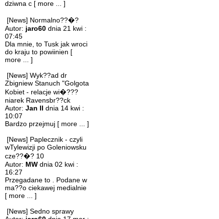
dziwna c
[ more ... ]
[News] Normalno??�?
Autor:
jaro60
dnia 21 kwi :
07:45
Dla mnie, to Tusk jak wroci
do kraju to powiinien
[
more ... ]
[News] Wyk??ad dr
Zbigniew Stanuch "Golgota
Kobiet - relacje wi�???
niarek Ravensbr??ck
Autor:
Jan II
dnia 14 kwi :
10:07
Bardzo przejmuj
[ more ... ]
[News] Paplecznik - czyli
wTylewizji po Goleniowsku
cze??�? 10
Autor:
MW
dnia 02 kwi :
16:27
Przegadane to . Podane w
ma??o ciekawej medialnie
[ more ... ]
[News] Sedno sprawy