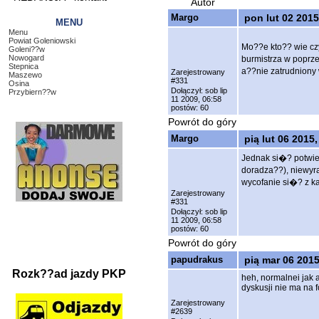
Autor
Margo
pon lut 02 2015
MENU
Menu
Powiat Goleniowski
Mo??e kto?? wie cz
Goleni??w
Nowogard
burmistrza w popr
Stepnica
a??nie zatrudnion
Zarejestrowany
Maszewo
#331
Osina
Dołączył: sob lip
Przybiern??w
11 2009, 06:58
postów: 60
Powrót do góry
Margo
pią lut 06 2015,
Jednak si�? potwie
doradza??), niewyr
wycofanie si�? z k
Zarejestrowany
#331
Dołączył: sob lip
11 2009, 06:58
postów: 60
Powrót do góry
papudrakus
pią mar 06 2015
Rozk??ad jazdy PKP
heh, normalnei jak a
dyskusji nie ma na f
Zarejestrowany
#2639