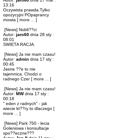
Autor:
jaro60
dnia 17 mar :
13:16
Oczywista prawda.Tylko
opozycyjni POpaprancy
mowia
[ more ... ]
[News] Nobli??ci
Autor:
jaro60
dnia 28 sty :
08:01
SWIETA RACJA.
[News] Ja nie mam czasu!
Autor:
admin
dnia 17 sty :
00:45
Jasne ??e to nie
tajemnica. Chodzi o
radnego Czer
[ more ... ]
[News] Ja nie mam czasu!
Autor:
MW
dnia 17 sty :
00:18
" eden z radnych" - jak
wiecie kt??ry to dlaczego
[
more ... ]
[News] Park 750 - lecia
Goleniowa i konsultacje
spo??eczne???