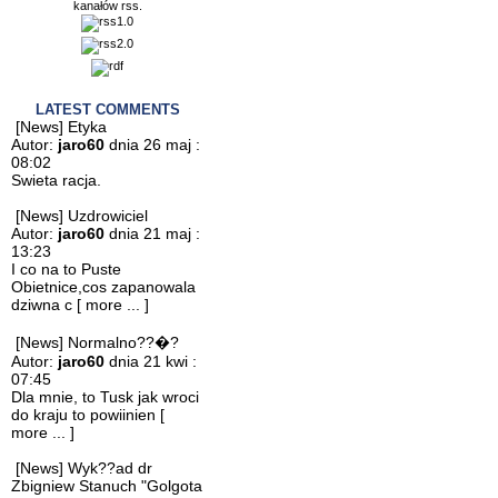
kanałów rss.
LATEST COMMENTS
[News] Etyka
Autor:
jaro60
dnia 26 maj :
08:02
Swieta racja.
[News] Uzdrowiciel
Autor:
jaro60
dnia 21 maj :
13:23
I co na to Puste
Obietnice,cos zapanowala
dziwna c
[ more ... ]
[News] Normalno??�?
Autor:
jaro60
dnia 21 kwi :
07:45
Dla mnie, to Tusk jak wroci
do kraju to powiinien
[
more ... ]
[News] Wyk??ad dr
Zbigniew Stanuch "Golgota