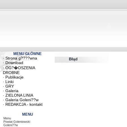
MENU GŁÓWNE
·
Strona g????wna
Błąd
·
Download
·
OG?�OSZENIA
DROBNE
·
Publikacje
·
Linki
·
GRY
·
Galeria
·
ZIELONA LINIA
·
Galeria Goleni??w
·
REDAKCJA - kontakt
MENU
Menu
Powiat Goleniowski
Goleni??w