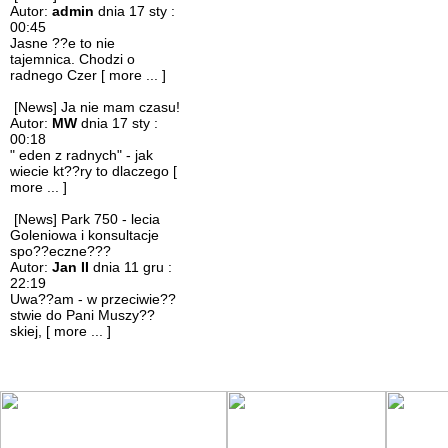
Autor:
admin
dnia 17 sty :
00:45
Jasne ??e to nie
tajemnica. Chodzi o
radnego Czer
[ more ... ]
[News] Ja nie mam czasu!
Autor:
MW
dnia 17 sty :
00:18
" eden z radnych" - jak
wiecie kt??ry to dlaczego
[
more ... ]
[News] Park 750 - lecia
Goleniowa i konsultacje
spo??eczne???
Autor:
Jan II
dnia 11 gru :
22:19
Uwa??am - w przeciwie??
stwie do Pani Muszy??
skiej,
[ more ... ]