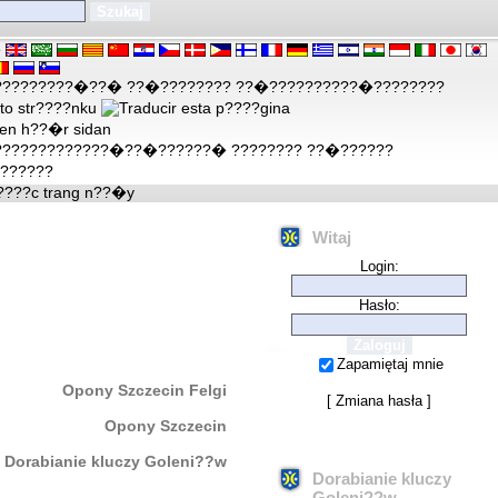
e
Witaj
Login:
Hasło:
Zapamiętaj mnie
Opony Szczecin Felgi
[
Zmiana hasła
]
Opony Szczecin
Dorabianie kluczy Goleni??w
Dorabianie kluczy
Goleni??w