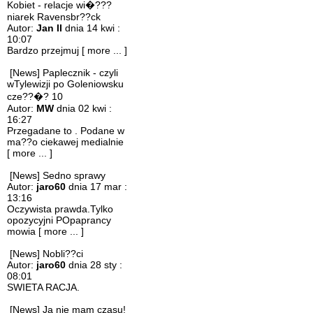
Kobiet - relacje wi�???
niarek Ravensbr??ck
Autor:
Jan II
dnia 14 kwi :
10:07
Bardzo przejmuj
[ more ... ]
[News] Paplecznik - czyli
wTylewizji po Goleniowsku
cze??�? 10
Autor:
MW
dnia 02 kwi :
16:27
Przegadane to . Podane w
ma??o ciekawej medialnie
[ more ... ]
[News] Sedno sprawy
Autor:
jaro60
dnia 17 mar :
13:16
Oczywista prawda.Tylko
opozycyjni POpaprancy
mowia
[ more ... ]
[News] Nobli??ci
Autor:
jaro60
dnia 28 sty :
08:01
SWIETA RACJA.
[News] Ja nie mam czasu!