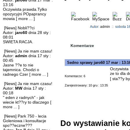
Autor:
jaro60
dnia 17 mar :
13:16
Oczywista prawda.Tylko
opozycyjni POpaprancy
mowia
[ more ... ]
Autor:
admin
:: sobota 1
[News] Nobli??ci
Autor:
jaro60
dnia 28 sty :
08:01
SWIETA RACJA.
Komentarze
[News] Ja nie mam czasu!
Autor:
admin
dnia 17 sty :
00:45
Sedno sprawy
jaro60
17 mar : 13:
Jasne ??e to nie
Oczywista
tajemnica. Chodzi o
ze to dla d
radnego Czer
[ more ... ]
Komentarze: 6
[ sta??y b
[News] Ja nie mam czasu!
Zarejestrowany: 10 gru : 13:35
Autor:
MW
dnia 17 sty :
00:18
" eden z radnych" - jak
wiecie kt??ry to dlaczego
[
more ... ]
[News] Park 750 - lecia
Goleniowa i konsultacje
Do wystawianie ko
spo??eczne???