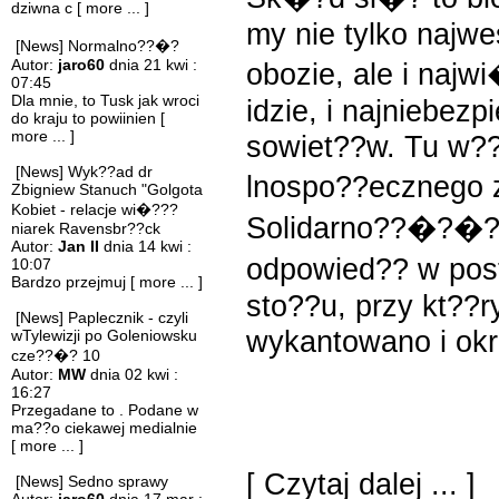
dziwna c
[ more ... ]
my nie tylko najw
[News] Normalno??�?
Autor:
jaro60
dnia 21 kwi :
obozie, ale i naj
07:45
Dla mnie, to Tusk jak wroci
idzie, i najniebezp
do kraju to powiinien
[
more ... ]
sowiet??w. Tu w?
[News] Wyk??ad dr
lnospo??ecznego 
Zbigniew Stanuch "Golgota
Kobiet - relacje wi�???
Solidarno??�?�?
niarek Ravensbr??ck
Autor:
Jan II
dnia 14 kwi :
odpowied?? w pos
10:07
Bardzo przejmuj
[ more ... ]
sto??u, przy kt??r
[News] Paplecznik - czyli
wykantowano i okr
wTylewizji po Goleniowsku
cze??�? 10
Autor:
MW
dnia 02 kwi :
16:27
Przegadane to . Podane w
ma??o ciekawej medialnie
[ more ... ]
[
Czytaj dalej ...
]
[News] Sedno sprawy