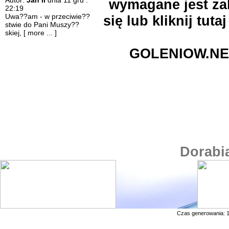
Autor:
Jan II
dnia 11 gru :
wymagane jest zal
22:19
Uwa??am - w przeciwie??
się lub kliknij
tutaj
stwie do Pani Muszy??
skiej,
[ more ... ]
GOLENIOW.NE
Dorabi
Czas generowania: 1.