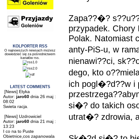
Zapa??�? s??u??b
przypadek. Chory 
Polak. Natomiast 
KOLPORTER RSS
anty-PiS-u, w ra
O najnowszych newsach możesz
dowiedzieć się za pośrednictwem
kanałów rss.
nienawi??ci, sk?
dego, kto o??miel
ich pogl�?d??w i p
LATEST COMMENTS
[News] Etyka
przestrzega??abym
Autor:
jaro60
dnia 26 maj :
08:02
si�? do takich oso
Swieta racja.
utrat�? zdrowia, 
[News] Uzdrowiciel
Autor:
jaro60
dnia 21 maj :
13:23
I co na to Puste
Sk�?d si�? to bi
Obietnice,cos zapanowala