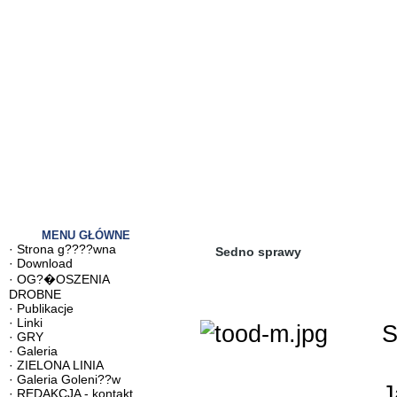
MENU GŁÓWNE
·
Strona g????wna
Sedno sprawy
·
Download
·
OG?�OSZENIA
DROBNE
·
Publikacje
·
Linki
S
·
GRY
·
Galeria
·
ZIELONA LINIA
·
Galeria Goleni??w
J
·
REDAKCJA - kontakt