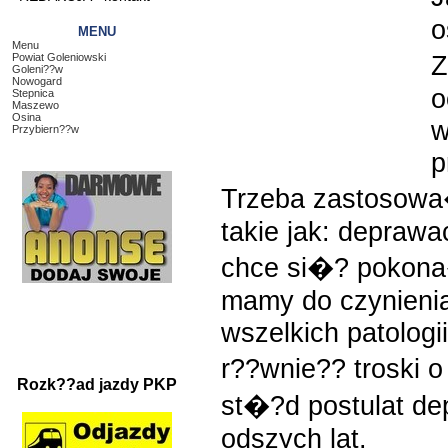
o
MENU
Menu
Z
Powiat Goleniowski
Goleni??w
Nowogard
o
Stepnica
Maszewo
Osina
w
Przybiern??w
p
Trzeba zastosowa
takie jak: deprawa
chce si�? pokona
mamy do czynienia
wszelkich patologi
r??wnie?? troski o
Rozk??ad jazdy PKP
st�?d postulat de
odszych lat.