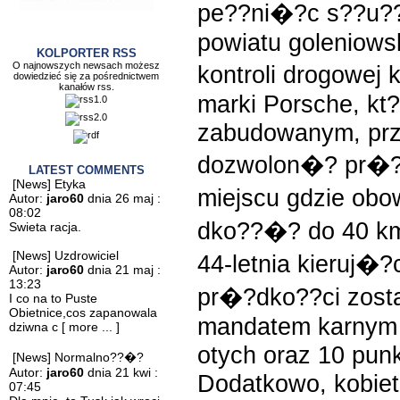
pe??ni�?c s??u?
powiatu goleniowsk
KOLPORTER RSS
O najnowszych newsach możesz
kontroli drogowej
dowiedzieć się za pośrednictwem
kanałów rss.
marki Porsche, kt?
zabudowanym, prz
dozwolon�? pr�?
LATEST COMMENTS
[News] Etyka
miejscu gdzie ob
Autor:
jaro60
dnia 26 maj :
08:02
dko??�? do 40 km
Swieta racja.
[News] Uzdrowiciel
44-letnia kieruj�?
Autor:
jaro60
dnia 21 maj :
13:23
pr�?dko??ci zost
I co na to Puste
Obietnice,cos zapanowala
mandatem karnym 
dziwna c
[ more ... ]
otych oraz 10 pun
[News] Normalno??�?
Autor:
jaro60
dnia 21 kwi :
Dodatkowo, kobiet
07:45