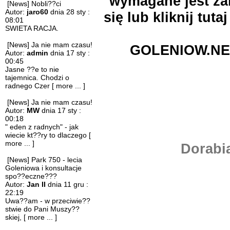
wymagane jest zal
[News] Nobli??ci
Autor:
jaro60
dnia 28 sty :
się lub kliknij
tutaj
08:01
SWIETA RACJA.
[News] Ja nie mam czasu!
GOLENIOW.NE
Autor:
admin
dnia 17 sty :
00:45
Jasne ??e to nie
tajemnica. Chodzi o
radnego Czer
[ more ... ]
[News] Ja nie mam czasu!
Autor:
MW
dnia 17 sty :
00:18
" eden z radnych" - jak
wiecie kt??ry to dlaczego
[
more ... ]
Dorabi
[News] Park 750 - lecia
Goleniowa i konsultacje
spo??eczne???
Autor:
Jan II
dnia 11 gru :
22:19
Uwa??am - w przeciwie??
stwie do Pani Muszy??
skiej,
[ more ... ]