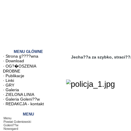
MENU GŁÓWNE
·
Strona g????wna
Jecha??a za szybko, straci??
·
Download
·
OG?�OSZENIA
DROBNE
·
Publikacje
·
Linki
·
GRY
·
Galeria
·
ZIELONA LINIA
·
Galeria Goleni??w
·
REDAKCJA - kontakt
MENU
Menu
Powiat Goleniowski
Goleni??w
Nowogard