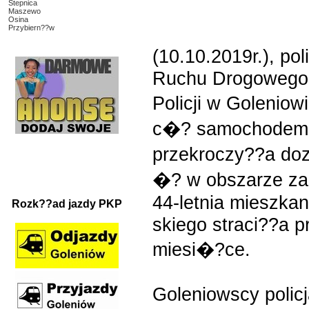
Stepnica
Maszewo
Osina
Przybiern??w
(10.10.2019r.), pol
Ruchu Drogowego
Policji w Goleniow
c�? samochodem m
przekroczy??a d
�? w obszarze za
44-letnia mieszka
Rozk??ad jazdy PKP
skiego straci??a p
miesi�?ce.
Goleniowscy polic