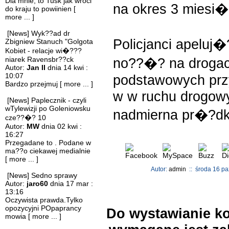
Dla mnie, to Tusk jak wroci
na okres 3 miesi�
do kraju to powiinien
[
more ... ]
[News] Wyk??ad dr
Policjanci apeluj
Zbigniew Stanuch "Golgota
Kobiet - relacje wi�???
niarek Ravensbr??ck
no??�? na droga
Autor:
Jan II
dnia 14 kwi :
10:07
podstawowych prz
Bardzo przejmuj
[ more ... ]
w w ruchu drogow
[News] Paplecznik - czyli
wTylewizji po Goleniowsku
nadmierna pr�?d
cze??�? 10
Autor:
MW
dnia 02 kwi :
16:27
Przegadane to . Podane w
ma??o ciekawej medialnie
[ more ... ]
Autor:
admin
:: środa 16 pa
[News] Sedno sprawy
Autor:
jaro60
dnia 17 mar :
13:16
Oczywista prawda.Tylko
opozycyjni POpaprancy
Do wystawianie ko
mowia
[ more ... ]