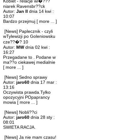
Kobiet - relacje wi�???
niarek Ravensbr??ck
Autor:
Jan II
dnia 14 kwi :
10:07
Bardzo przejmuj
[ more ... ]
[News] Paplecznik - czyli
wTylewizji po Goleniowsku
cze??�? 10
Autor:
MW
dnia 02 kwi :
16:27
Przegadane to . Podane w
ma??o ciekawej medialnie
[ more ... ]
[News] Sedno sprawy
Autor:
jaro60
dnia 17 mar :
13:16
Oczywista prawda.Tylko
opozycyjni POpaprancy
mowia
[ more ... ]
[News] Nobli??ci
Autor:
jaro60
dnia 28 sty :
08:01
SWIETA RACJA.
[News] Ja nie mam czasu!