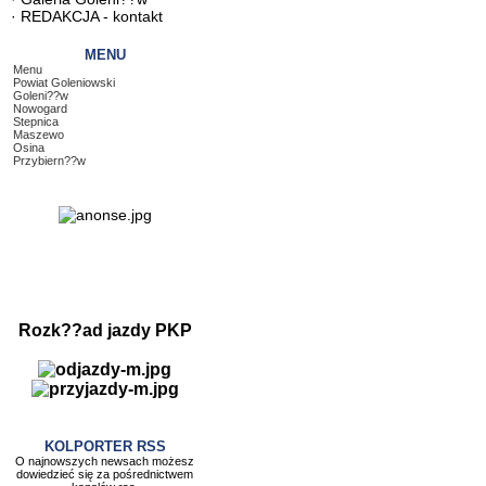
·
REDAKCJA - kontakt
MENU
Menu
Powiat Goleniowski
Goleni??w
Nowogard
Stepnica
Maszewo
Osina
Przybiern??w
Rozk??ad jazdy PKP
KOLPORTER RSS
O najnowszych newsach możesz
dowiedzieć się za pośrednictwem