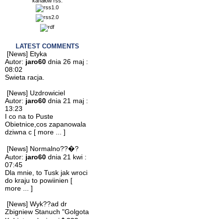
kanałów rss.
LATEST COMMENTS
[News] Etyka
Autor:
jaro60
dnia 26 maj :
08:02
Swieta racja.
[News] Uzdrowiciel
Autor:
jaro60
dnia 21 maj :
13:23
I co na to Puste
Obietnice,cos zapanowala
dziwna c
[ more ... ]
[News] Normalno??�?
Autor:
jaro60
dnia 21 kwi :
07:45
Dla mnie, to Tusk jak wroci
do kraju to powiinien
[
more ... ]
[News] Wyk??ad dr
Zbigniew Stanuch "Golgota