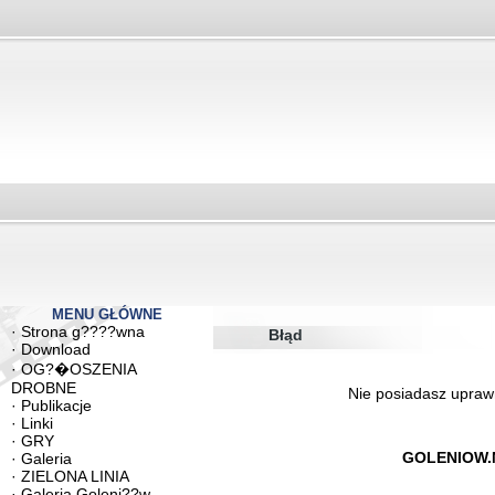
MENU GŁÓWNE
·
Strona g????wna
Błąd
·
Download
·
OG?�OSZENIA
DROBNE
Nie posiadasz uprawn
·
Publikacje
·
Linki
·
GRY
GOLENIOW.
·
Galeria
·
ZIELONA LINIA
·
Galeria Goleni??w