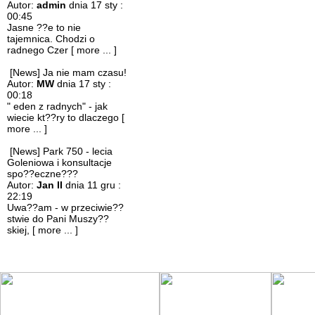
Autor:
admin
dnia 17 sty :
00:45
Jasne ??e to nie
tajemnica. Chodzi o
radnego Czer
[ more ... ]
[News] Ja nie mam czasu!
Autor:
MW
dnia 17 sty :
00:18
" eden z radnych" - jak
wiecie kt??ry to dlaczego
[
more ... ]
[News] Park 750 - lecia
Goleniowa i konsultacje
spo??eczne???
Autor:
Jan II
dnia 11 gru :
22:19
Uwa??am - w przeciwie??
stwie do Pani Muszy??
skiej,
[ more ... ]