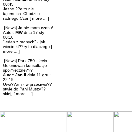
00:45
Jasne ??e to nie
tajemnica. Chodzi o
radnego Czer
[ more ... ]
[News] Ja nie mam czasu!
Autor:
MW
dnia 17 sty :
00:18
" eden z radnych" - jak
wiecie kt??ry to dlaczego
[
more ... ]
[News] Park 750 - lecia
Goleniowa i konsultacje
spo??eczne???
Autor:
Jan II
dnia 11 gru :
22:19
Uwa??am - w przeciwie??
stwie do Pani Muszy??
skiej,
[ more ... ]