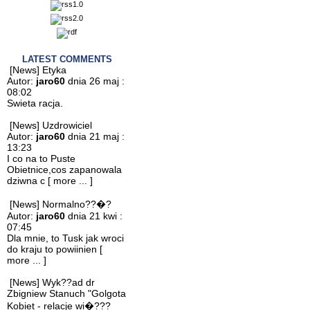
LATEST COMMENTS
[News] Etyka
Autor:
jaro60
dnia 26 maj :
08:02
Swieta racja.
[News] Uzdrowiciel
Autor:
jaro60
dnia 21 maj :
13:23
I co na to Puste
Obietnice,cos zapanowala
dziwna c
[ more ... ]
[News] Normalno??�?
Autor:
jaro60
dnia 21 kwi :
07:45
Dla mnie, to Tusk jak wroci
do kraju to powiinien
[
more ... ]
[News] Wyk??ad dr
Zbigniew Stanuch "Golgota
Kobiet - relacje wi�???