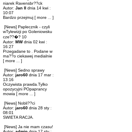
niarek Ravensbr??ck
Autor:
Jan II
dnia 14 kwi :
10:07
Bardzo przejmuj
[ more ... ]
[News] Paplecznik - czyli
wTylewizji po Goleniowsku
cze??�? 10
Autor:
MW
dnia 02 kwi :
16:27
Przegadane to . Podane w
ma??o ciekawej medialnie
[ more ... ]
[News] Sedno sprawy
Autor:
jaro60
dnia 17 mar :
13:16
Oczywista prawda.Tylko
opozycyjni POpaprancy
mowia
[ more ... ]
[News] Nobli??ci
Autor:
jaro60
dnia 28 sty :
08:01
SWIETA RACJA.
[News] Ja nie mam czasu!
Autor:
admin
dnia 17 sty :