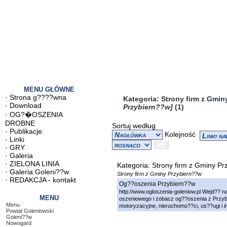
MENU GŁÓWNE
·
Strona g????wna
Kategoria: Strony firm z Gmi
·
Download
Przybiern??w]
(
1
)
·
OG?�OSZENIA
DROBNE
Sortuj według
·
Publikacje
Kolejność
·
Linki
·
GRY
·
Galeria
·
ZIELONA LINIA
Kategoria: Strony firm z Gminy Pr
·
Galeria Goleni??w
Strony firm z Gminy Przybiern??w
·
REDAKCJA - kontakt
Og??oszenia Przybiern??w
http://www.ogloszenia-goleniow.pl
Wejd?? na
MENU
oszeniowego i zobacz og??oszenia z Przyb
Menu
motoryzacyjne, nieruchomo??ci, us??ugi i 
Powiat Goleniowski
Goleni??w
Nowogard