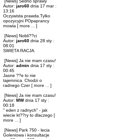
[News] Sedno sprawy
Autor:
jaro60
dnia 17 mar :
13:16
Oczywista prawda.Tylko
opozycyjni POpaprancy
mowia
[ more ... ]
[News] Nobli??ci
Autor:
jaro60
dnia 28 sty :
08:01
SWIETA RACJA.
[News] Ja nie mam czasu!
Autor:
admin
dnia 17 sty :
00:45
Jasne ??e to nie
tajemnica. Chodzi o
radnego Czer
[ more ... ]
[News] Ja nie mam czasu!
Autor:
MW
dnia 17 sty :
00:18
" eden z radnych" - jak
wiecie kt??ry to dlaczego
[
more ... ]
[News] Park 750 - lecia
Goleniowa i konsultacje