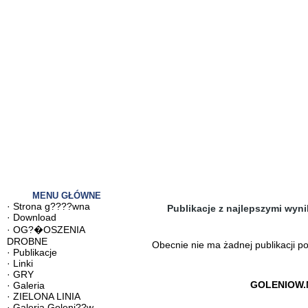
MENU GŁÓWNE
·
Strona g????wna
Publikacje z najlepszymi wyni
·
Download
·
OG?�OSZENIA
DROBNE
Obecnie nie ma żadnej publikacji p
·
Publikacje
·
Linki
·
GRY
GOLENIOW.
·
Galeria
·
ZIELONA LINIA
·
Galeria Goleni??w