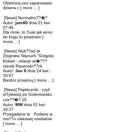
Obietnice,cos zapanowala
dziwna c
[ more ... ]
[News] Normalno??�?
Autor:
jaro60
dnia 21 kwi :
07:45
Dla mnie, to Tusk jak wroci
do kraju to powiinien
[
more ... ]
[News] Wyk??ad dr
Zbigniew Stanuch "Golgota
Kobiet - relacje wi�???
niarek Ravensbr??ck
Autor:
Jan II
dnia 14 kwi :
10:07
Bardzo przejmuj
[ more ... ]
[News] Paplecznik - czyli
wTylewizji po Goleniowsku
cze??�? 10
Autor:
MW
dnia 02 kwi :
16:27
Przegadane to . Podane w
ma??o ciekawej medialnie
[ more ... ]