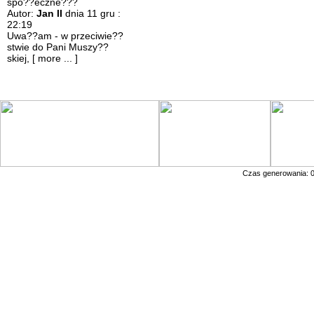
spo??eczne???
Autor:
Jan II
dnia 11 gru :
22:19
Uwa??am - w przeciwie??
stwie do Pani Muszy??
skiej,
[ more ... ]
Czas generowania: 0.