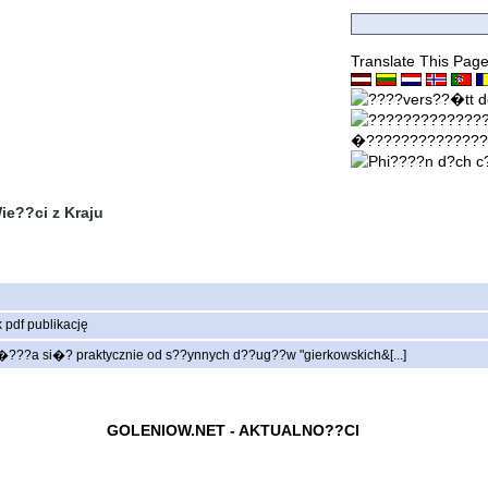
Translate This Pag
ie??ci z Kraju
�???a si�? praktycznie od s??ynnych d??ug??w "gierkowskich&[...]
GOLENIOW.NET - AKTUALNO??CI