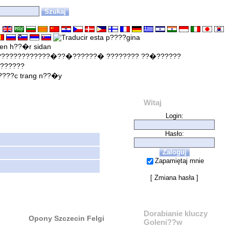
e
Witaj
Login:
Hasło:
Zapamiętaj mnie
[
Zmiana hasła
]
Dorabianie kluczy
Opony Szczecin Felgi
Goleni??w