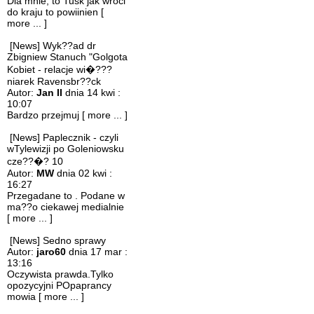
Dla mnie, to Tusk jak wroci
do kraju to powiinien
[
more ... ]
[News] Wyk??ad dr
Zbigniew Stanuch "Golgota
Kobiet - relacje wi�???
niarek Ravensbr??ck
Autor:
Jan II
dnia 14 kwi :
10:07
Bardzo przejmuj
[ more ... ]
[News] Paplecznik - czyli
wTylewizji po Goleniowsku
cze??�? 10
Autor:
MW
dnia 02 kwi :
16:27
Przegadane to . Podane w
ma??o ciekawej medialnie
[ more ... ]
[News] Sedno sprawy
Autor:
jaro60
dnia 17 mar :
13:16
Oczywista prawda.Tylko
opozycyjni POpaprancy
mowia
[ more ... ]