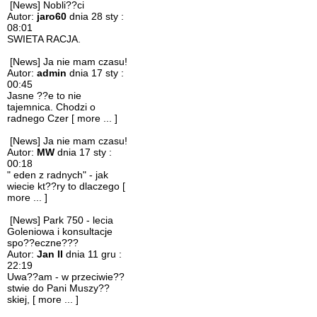
[News] Nobli??ci
Autor:
jaro60
dnia 28 sty :
08:01
SWIETA RACJA.
[News] Ja nie mam czasu!
Autor:
admin
dnia 17 sty :
00:45
Jasne ??e to nie
tajemnica. Chodzi o
radnego Czer
[ more ... ]
[News] Ja nie mam czasu!
Autor:
MW
dnia 17 sty :
00:18
" eden z radnych" - jak
wiecie kt??ry to dlaczego
[
more ... ]
[News] Park 750 - lecia
Goleniowa i konsultacje
spo??eczne???
Autor:
Jan II
dnia 11 gru :
22:19
Uwa??am - w przeciwie??
stwie do Pani Muszy??
skiej,
[ more ... ]