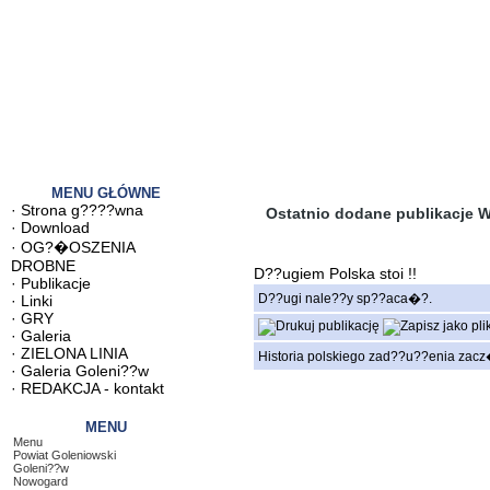
MENU GŁÓWNE
·
Strona g????wna
Ostatnio dodane publikacje W
·
Download
·
OG?�OSZENIA
DROBNE
D??ugiem Polska stoi !!
·
Publikacje
D??ugi nale??y sp??aca�?.
·
Linki
·
GRY
·
Galeria
·
ZIELONA LINIA
Historia polskiego zad??u??enia zacz
·
Galeria Goleni??w
·
REDAKCJA - kontakt
MENU
Menu
Powiat Goleniowski
Goleni??w
Nowogard