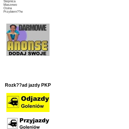
Stepnica
Maszewo
Osina
Przybiern??w
Rozk??ad jazdy PKP