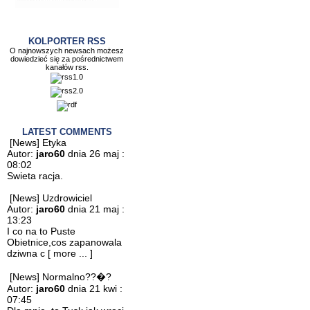
KOLPORTER RSS
O najnowszych newsach możesz
dowiedzieć się za pośrednictwem
kanałów rss.
LATEST COMMENTS
[News] Etyka
Autor:
jaro60
dnia 26 maj :
08:02
Swieta racja.
[News] Uzdrowiciel
Autor:
jaro60
dnia 21 maj :
13:23
I co na to Puste
Obietnice,cos zapanowala
dziwna c
[ more ... ]
[News] Normalno??�?
Autor:
jaro60
dnia 21 kwi :
07:45