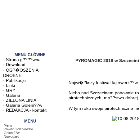
MENU GŁÓWNE
·
Strona g????wna
PYROMAGIC 2018 w Szczecini
·
Download
·
OG?�OSZENIA
DROBNE
·
Publikacje
Najwi�?kszy festiwal fajerwerk??w
·
Linki
·
GRY
Niebo nad Szczecinem ponownie roz
·
Galeria
pirotechnicznych, mn??stwo dobrej
·
ZIELONA LINIA
·
Galeria Goleni??w
W tym roku swoje pirotechniczne mo?
·
REDAKCJA - kontakt
MENU
Menu
Powiat Goleniowski
Goleni??w
Nowogard