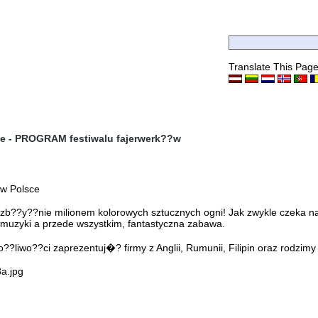
Translate This Pag
e - PROGRAM festiwalu fajerwerk??w
 w Polsce
b??y??nie milionem kolorowych sztucznych ogni! Jak zwykle czeka na
 muzyki a przede wszystkim, fantastyczna zabawa.
?liwo??ci zaprezentuj�? firmy z Anglii, Rumunii, Filipin oraz rodzimy