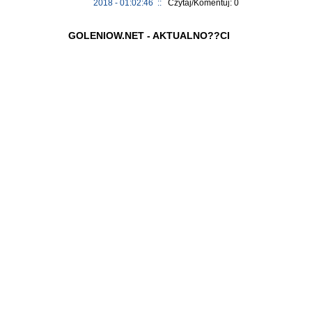
2018 - 01:02:46 ::
Czytaj/Komentuj: 0
GOLENIOW.NET - AKTUALNO??CI