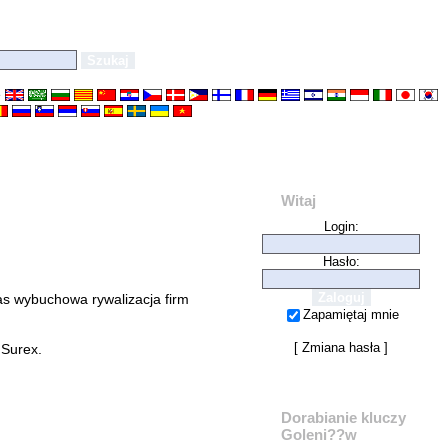
e
Witaj
Login:
Hasło:
s wybuchowa rywalizacja firm
Zapamiętaj mnie
[
Zmiana hasła
]
 Surex.
Dorabianie kluczy
Goleni??w