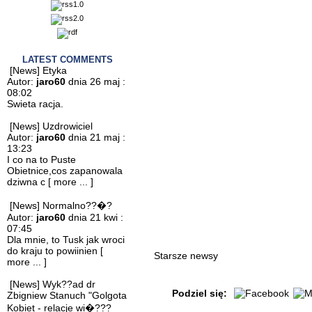
LATEST COMMENTS
[News] Etyka
Autor:
jaro60
dnia 26 maj :
08:02
Swieta racja.
[News] Uzdrowiciel
Autor:
jaro60
dnia 21 maj :
13:23
I co na to Puste
Obietnice,cos zapanowala
dziwna c
[ more ... ]
[News] Normalno??�?
Autor:
jaro60
dnia 21 kwi :
07:45
Dla mnie, to Tusk jak wroci
do kraju to powiinien
[
Starsze newsy
more ... ]
[News] Wyk??ad dr
Podziel się:
Zbigniew Stanuch "Golgota
Kobiet - relacje wi�???