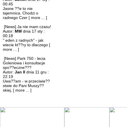
00:45
Jasne ??e to nie
tajemnica. Chodzi o
radnego Czer
[ more ... ]
[News] Ja nie mam czasu!
Autor:
MW
dnia 17 sty :
00:18
" eden z radnych" - jak
wiecie kt??ry to dlaczego
[
more ... ]
[News] Park 750 - lecia
Goleniowa i konsultacje
spo??eczne???
Autor:
Jan II
dnia 11 gru :
22:19
Uwa??am - w przeciwie??
stwie do Pani Muszy??
skiej,
[ more ... ]