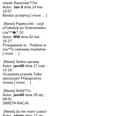
niarek Ravensbr??ck
Autor:
Jan II
dnia 14 kwi :
10:07
Bardzo przejmuj
[ more ... ]
[News] Paplecznik - czyli
wTylewizji po Goleniowsku
cze??�? 10
Autor:
MW
dnia 02 kwi :
16:27
Przegadane to . Podane w
ma??o ciekawej medialnie
[ more ... ]
[News] Sedno sprawy
Autor:
jaro60
dnia 17 mar :
13:16
Oczywista prawda.Tylko
opozycyjni POpaprancy
mowia
[ more ... ]
[News] Nobli??ci
Autor:
jaro60
dnia 28 sty :
08:01
SWIETA RACJA.
[News] Ja nie mam czasu!
Autor:
admin
dnia 17 sty :