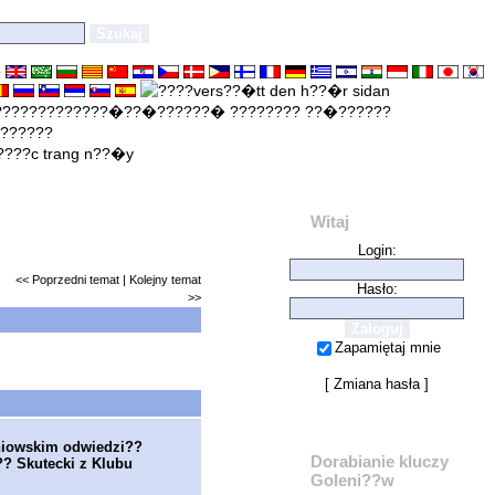
e
Witaj
Login:
<<
Poprzedni temat
|
Kolejny temat
Hasło:
>>
Zapamiętaj mnie
[
Zmiana hasła
]
niowskim odwiedzi??
Dorabianie kluczy
? Skutecki z Klubu
Goleni??w