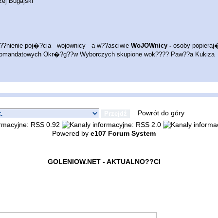
zej Bugajski
??nienie poj�?cia - wojownicy - a w??asciwie
WoJOWnicy -
osoby popieraj
omandatowych Okr�?g??w Wyborczych skupione wok???? Paw??a Kukiza
Powrót do góry
Powered by
e107 Forum System
GOLENIOW.NET - AKTUALNO??CI