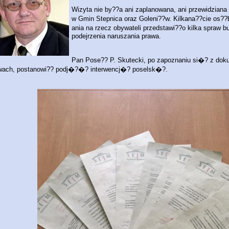
Wizyta nie by??a ani zaplanowana, ani przewidzia
w Gmin Stepnica oraz Goleni??w. Kilkana??cie os??
ania na rzecz obywateli przedstawi??o kilka spraw 
podejrzenia naruszania prawa.
Pan Pose?? P. Skutecki, po zapoznaniu si�? z dok
wach, postanowi?? podj�?�? interwencj�? poselsk�?.