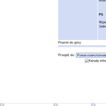
Andr
PS
Wyja
Jedn
Powrót do góry
Przejdź do: