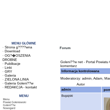
MENU GŁÓWNE
·
Strona g????wna
Forum
·
Download
·
OG?�OSZENIA
DROBNE
Goleni??w net - Portal Powiatu
·
Publikacje
komentarz
·
Linki
Informacja kontrolowana
·
GRY
·
Galeria
Moderatorzy: admin, Adam, Mar
·
ZIELONA LINIA
·
Galeria Goleni??w
Autor
·
REDAKCJA - kontakt
admin
pon 
MENU
Bugajski
Menu
Powiat Goleniowski
Goleni??w
Nowogard