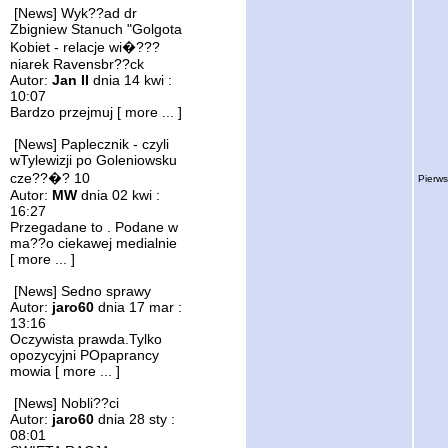
[News] Wyk??ad dr
Zbigniew Stanuch "Golgota
Kobiet - relacje wi�???
niarek Ravensbr??ck
Autor:
Jan II
dnia 14 kwi :
10:07
Bardzo przejmuj
[ more ... ]
[News] Paplecznik - czyli
wTylewizji po Goleniowsku
cze??�? 10
Pierws
Autor:
MW
dnia 02 kwi :
16:27
Przegadane to . Podane w
ma??o ciekawej medialnie
[ more ... ]
[News] Sedno sprawy
Autor:
jaro60
dnia 17 mar :
13:16
Oczywista prawda.Tylko
opozycyjni POpaprancy
mowia
[ more ... ]
[News] Nobli??ci
Autor:
jaro60
dnia 28 sty :
08:01