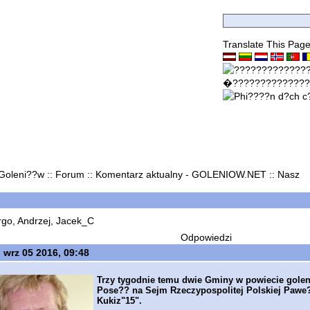
Translate This Pag
 Goleni??w
::
Forum
:: Komentarz aktualny - GOLENIOW.NET ::
Nasz
go, Andrzej, Jacek_C
Odpowiedzi
wrz 05 2016, 09:48
Trzy tygodnie temu dwie Gminy w powiecie gole
Pose?? na Sejm Rzeczypospolitej Polskiej Pawe?
Kukiz"15".