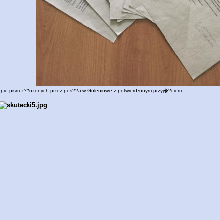
pie pism z??ozonych przez pos??a w Goleniowie z potwierdzonym przyj�?ciem