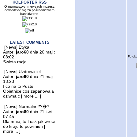
KOLPORTER RSS
O najnowszych newsach możesz
dowiedzieć się za pośrednictwem
kanałów rss.
LATEST COMMENTS
[News] Etyka
Autor:
jaro60
dnia 26 maj :
08:02
Fotoko
Swieta racja.
[News] Uzdrowiciel
Autor:
jaro60
dnia 21 maj :
13:23
I co na to Puste
Obietnice,cos zapanowala
dziwna c
[ more ... ]
[News] Normalno??�?
Autor:
jaro60
dnia 21 kwi :
07:45
Dla mnie, to Tusk jak wroci
do kraju to powiinien
[
more ... ]