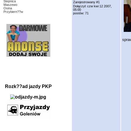
Stepnica
Zarejestrowany #1
Maszewo
Dołączył: czw kwi 12 2007,
Osina
05:00
Przybiern??w
postów: 71
spra
Rozk??ad jazdy PKP