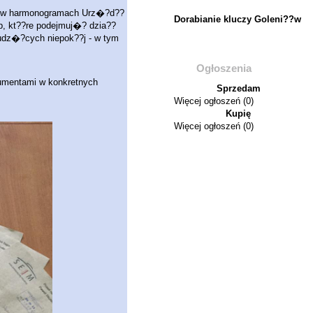
na w harmonogramach Urz�?d??
Dorabianie kluczy Goleni??w
b, kt??re podejmuj�? dzia??
budz�?cych niepok??j - w tym
Ogłoszenia
umentami w konkretnych
Sprzedam
Więcej ogłoszeń (0)
Kupię
Więcej ogłoszeń (0)