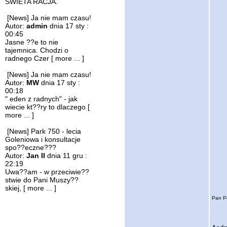
SWIETA RACJA.
[News] Ja nie mam czasu!
Autor:
admin
dnia 17 sty :
00:45
Jasne ??e to nie
tajemnica. Chodzi o
radnego Czer
[ more ... ]
[News] Ja nie mam czasu!
Autor:
MW
dnia 17 sty :
00:18
" eden z radnych" - jak
wiecie kt??ry to dlaczego
[
more ... ]
[News] Park 750 - lecia
Goleniowa i konsultacje
spo??eczne???
Autor:
Jan II
dnia 11 gru :
22:19
Uwa??am - w przeciwie??
stwie do Pani Muszy??
skiej,
[ more ... ]
Pan P