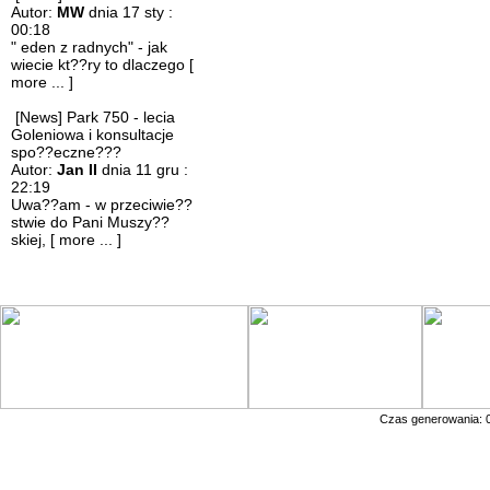
Autor:
MW
dnia 17 sty :
00:18
" eden z radnych" - jak
wiecie kt??ry to dlaczego
[
more ... ]
[News] Park 750 - lecia
Goleniowa i konsultacje
spo??eczne???
Autor:
Jan II
dnia 11 gru :
22:19
Uwa??am - w przeciwie??
stwie do Pani Muszy??
skiej,
[ more ... ]
Czas generowania: 0.