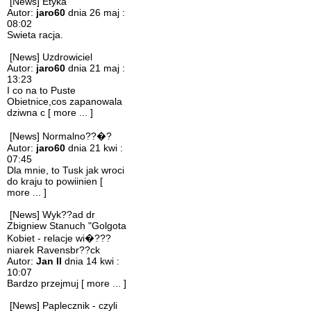
[News] Etyka
Autor:
jaro60
dnia 26 maj :
08:02
Swieta racja.
[News] Uzdrowiciel
Autor:
jaro60
dnia 21 maj :
13:23
I co na to Puste
Obietnice,cos zapanowala
dziwna c
[ more ... ]
[News] Normalno??�?
Autor:
jaro60
dnia 21 kwi :
07:45
Dla mnie, to Tusk jak wroci
do kraju to powiinien
[
more ... ]
[News] Wyk??ad dr
Zbigniew Stanuch "Golgota
Kobiet - relacje wi�???
niarek Ravensbr??ck
Autor:
Jan II
dnia 14 kwi :
10:07
Bardzo przejmuj
[ more ... ]
[News] Paplecznik - czyli