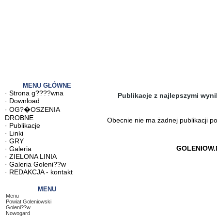
MENU GŁÓWNE
·
Strona g????wna
Publikacje z najlepszymi wyn
·
Download
·
OG?�OSZENIA
DROBNE
Obecnie nie ma żadnej publikacji p
·
Publikacje
·
Linki
·
GRY
GOLENIOW.
·
Galeria
·
ZIELONA LINIA
·
Galeria Goleni??w
·
REDAKCJA - kontakt
MENU
Menu
Powiat Goleniowski
Goleni??w
Nowogard