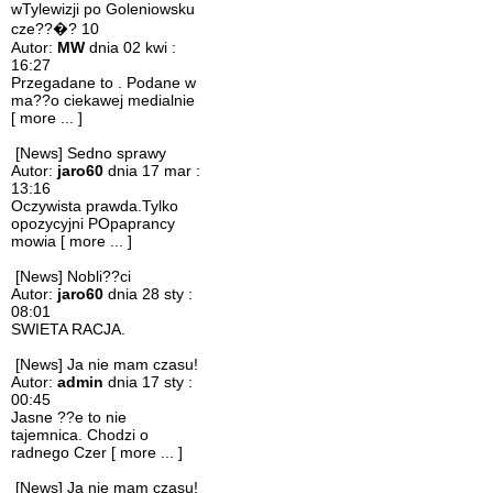
wTylewizji po Goleniowsku
cze??�? 10
Autor:
MW
dnia 02 kwi :
16:27
Przegadane to . Podane w
ma??o ciekawej medialnie
[ more ... ]
[News] Sedno sprawy
Autor:
jaro60
dnia 17 mar :
13:16
Oczywista prawda.Tylko
opozycyjni POpaprancy
mowia
[ more ... ]
[News] Nobli??ci
Autor:
jaro60
dnia 28 sty :
08:01
SWIETA RACJA.
[News] Ja nie mam czasu!
Autor:
admin
dnia 17 sty :
00:45
Jasne ??e to nie
tajemnica. Chodzi o
radnego Czer
[ more ... ]
[News] Ja nie mam czasu!