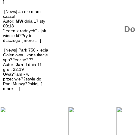
]
[News] Ja nie mam
czasu!
Autor:
MW
dnia 17 sty :
00:18
Do
" eden z radnych" - jak
wiecie kt??ry to
dlaczego
[ more ... ]
[News] Park 750 - lecia
Goleniowa i konsultacje
spo??eczne???
Autor:
Jan II
dnia 11
gru : 22:19
Uwa??am - w
przeciwie??stwie do
Pani Muszy??skiej,
[
more ... ]