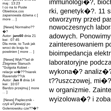
immunologi�?, bio
maj : 13:23
I co na to Puste
rki, genetyk�?. 11 
Obietnice,cos
zapanowala dziwna c
[
otworzymy przed pasj
more ... ]
nowoczesnych labora
[News] Normalno??
�?
adowych. Ponowimy
Autor:
jaro60
dnia 21
kwi : 07:45
zainteresowaniem po
Dla mnie, to Tusk jak
wroci do kraju to
bioimpedancja elekt
powiinien
[ more ... ]
[News] Wyk??ad dr
laboratoryjne podc
Zbigniew Stanuch
"Golgota Kobiet -
wykona�? analiz�?
relacje wi�???niarek
Ravensbr??ck
t??uszczowej, mi�?
Autor:
Jan II
dnia 14
kwi : 10:07
Bardzo przejmuj
[ more
w organizmie. Zain
... ]
wyizolowa�? i zob
[News] Paplecznik -
czyli wTylewizji po
Goleniowsku cze??�?