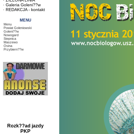
·
ZIELONA LINIA
·
Galeria Goleni??w
·
REDAKCJA - kontakt
MENU
Menu
Powiat Goleniowski
Goleni??w
Nowogard
Stepnica
Maszewo
Osina
Przybiern??w
Rozk??ad jazdy
PKP