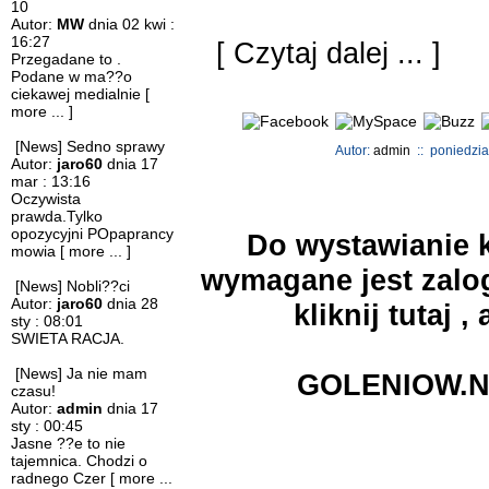
10
Autor:
MW
dnia 02 kwi :
16:27
[
Czytaj dalej ...
]
Przegadane to .
Podane w ma??o
ciekawej medialnie
[
more ... ]
[News] Sedno sprawy
Autor:
admin
:: poniedzia
Autor:
jaro60
dnia 17
mar : 13:16
Oczywista
prawda.Tylko
opozycyjni POpaprancy
Do wystawianie k
mowia
[ more ... ]
wymagane jest zalog
[News] Nobli??ci
Autor:
jaro60
dnia 28
kliknij
tutaj
, 
sty : 08:01
SWIETA RACJA.
[News] Ja nie mam
GOLENIOW.N
czasu!
Autor:
admin
dnia 17
sty : 00:45
Jasne ??e to nie
tajemnica. Chodzi o
radnego Czer
[ more ...