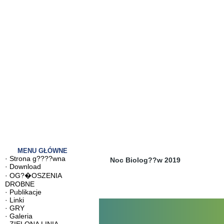
MENU GŁÓWNE
·
Strona g????wna
Noc Biolog??w 2019
·
Download
·
OG?�OSZENIA
DROBNE
·
Publikacje
·
Linki
·
GRY
·
Galeria