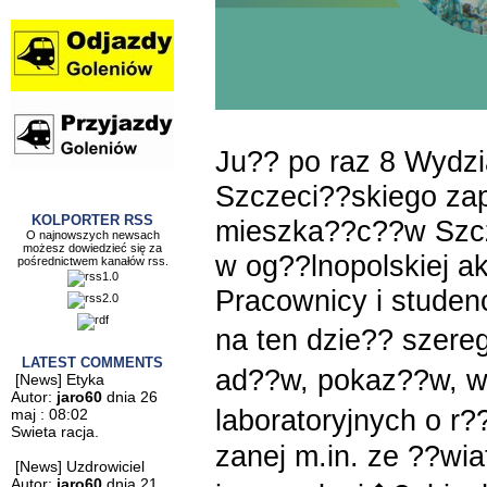
Ju?? po raz 8 Wydzi
Szczeci??skiego za
KOLPORTER RSS
mieszka??c??w Szcze
O najnowszych newsach
możesz dowiedzieć się za
w og??lnopolskiej a
pośrednictwem kanałów rss.
Pracownicy i studen
na ten dzie?? szere
LATEST COMMENTS
ad??w, pokaz??w, 
[News] Etyka
Autor:
jaro60
dnia 26
laboratoryjnych o r
maj : 08:02
Swieta racja.
zanej m.in. ze ??wia
[News] Uzdrowiciel
Autor:
jaro60
dnia 21