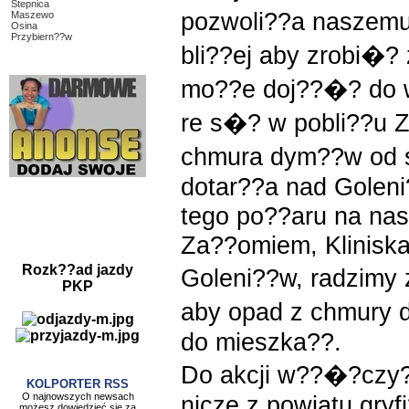
Stepnica
pozwoli??a naszemu
Maszewo
Osina
Przybiern??w
bli??ej aby zrobi�?
mo??e doj??�? do w
re s�? w pobli??u Z
chmura dym??w od 
dotar??a nad Goleni
tego po??a
ru na na
Za??omiem, Kliniska
Rozk??ad jazdy
Goleni??w, radzim
PKP
aby opad z chmury 
do mieszka??.
Do akcji w??�?czy?
KOLPORTER RSS
O najnowszych newsach
nicze z powiatu gryf
możesz dowiedzieć się za