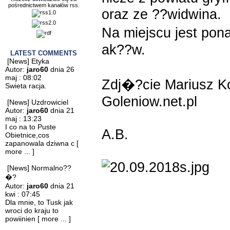
pośrednictwem kanałów rss.
oraz ze ??widwina.
Na miejscu jest po
ak??w.
LATEST COMMENTS
[News] Etyka
Autor:
jaro60
dnia 26
maj : 08:02
Zdj�?cie Mariusz Ko
Swieta racja.
Goleniow.net.pl
[News] Uzdrowiciel
Autor:
jaro60
dnia 21
maj : 13:23
I co na to Puste
A.B.
Obietnice,cos
zapanowala dziwna c
[
more ... ]
[News] Normalno??
�?
Autor:
jaro60
dnia 21
kwi : 07:45
Dla mnie, to Tusk jak
wroci do kraju to
powiinien
[ more ... ]