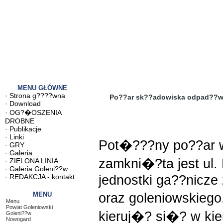
MENU GŁÓWNE
·
Strona g????wna
Po??ar sk??adowiska odpad??
·
Download
·
OG?�OSZENIA
DROBNE
·
Publikacje
·
Linki
Pot�???ny po??ar 
·
GRY
·
Galeria
zamkni�?ta jest ul
·
ZIELONA LINIA
·
Galeria Goleni??w
jednostki ga??nicze
·
REDAKCJA - kontakt
oraz goleniowskieg
MENU
Menu
Powiat Goleniowski
kieruj�? si�? w kie
Goleni??w
Nowogard