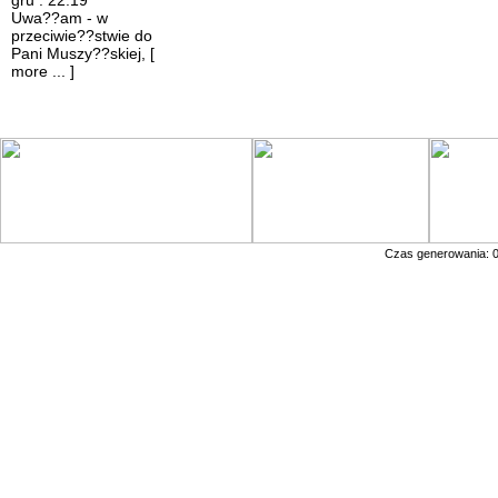
gru : 22:19
Uwa??am - w
przeciwie??stwie do
Pani Muszy??skiej,
[
more ... ]
Czas generowania: 0.