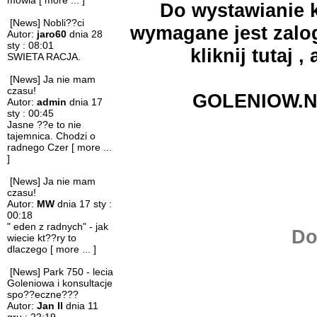
mowia
[ more ... ]
Do wystawianie k
[News] Nobli??ci
wymagane jest zalog
Autor:
jaro60
dnia 28
sty : 08:01
kliknij
tutaj
, 
SWIETA RACJA.
[News] Ja nie mam
czasu!
GOLENIOW.N
Autor:
admin
dnia 17
sty : 00:45
Jasne ??e to nie
tajemnica. Chodzi o
radnego Czer
[ more ...
]
[News] Ja nie mam
czasu!
Autor:
MW
dnia 17 sty :
00:18
" eden z radnych" - jak
Do
wiecie kt??ry to
dlaczego
[ more ... ]
[News] Park 750 - lecia
Goleniowa i konsultacje
spo??eczne???
Autor:
Jan II
dnia 11