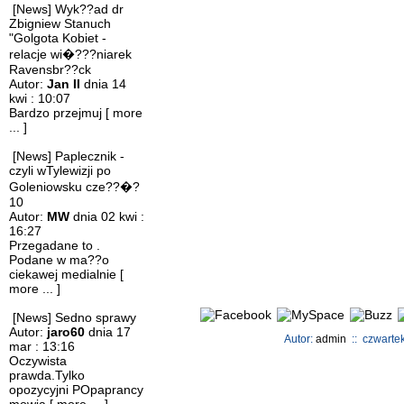
[News] Wyk??ad dr
Zbigniew Stanuch
"Golgota Kobiet -
relacje wi�???niarek
Ravensbr??ck
Autor:
Jan II
dnia 14
kwi : 10:07
Bardzo przejmuj
[ more
... ]
[News] Paplecznik -
czyli wTylewizji po
Goleniowsku cze??�?
10
Autor:
MW
dnia 02 kwi :
16:27
Przegadane to .
Podane w ma??o
ciekawej medialnie
[
more ... ]
[News] Sedno sprawy
Autor:
jaro60
dnia 17
Autor:
admin
:: czwartek
mar : 13:16
Oczywista
prawda.Tylko
opozycyjni POpaprancy