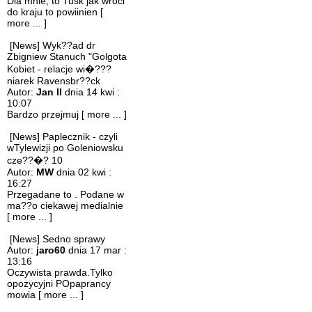
Dla mnie, to Tusk jak wroci
do kraju to powiinien
[
more ... ]
[News] Wyk??ad dr
Zbigniew Stanuch "Golgota
Kobiet - relacje wi�???
niarek Ravensbr??ck
Autor:
Jan II
dnia 14 kwi :
10:07
Bardzo przejmuj
[ more ... ]
[News] Paplecznik - czyli
wTylewizji po Goleniowsku
cze??�? 10
Autor:
MW
dnia 02 kwi :
16:27
Przegadane to . Podane w
ma??o ciekawej medialnie
[ more ... ]
[News] Sedno sprawy
Autor:
jaro60
dnia 17 mar :
13:16
Oczywista prawda.Tylko
opozycyjni POpaprancy
mowia
[ more ... ]