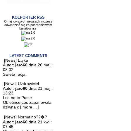
KOLPORTER RSS
O najnowszych newsach możesz
dowiedzieć się za pośrednictwem
kanałów rss.
LATEST COMMENTS
[News] Etyka
Autor:
jaro60
dnia 26 maj :
08:02
Swieta racja.
[News] Uzdrowiciel
Autor:
jaro60
dnia 21 maj :
13:23
I co na to Puste
Obietnice,cos zapanowala
dziwna c
[ more ... ]
[News] Normalno??�?
Autor:
jaro60
dnia 21 kwi :
07:45