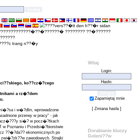
e
Witaj
Login:
Hasło:
zeci??skiego, ko??cz�?cego
otnikami a rz�?dem
Zapamiętaj mnie
u.
[
Zmiana hasła
]
 mi�?sa i w�?dlin, wprowadzone
dnione przerwy w pracy" - jak
- zacz�???y si�? w pocz�?tkach
 w Poznaniu i Przedsi�?biorstwie
Dorabianie kluczy
r??cz ??�?da?? ekonomicznych po
Goleni??w
ch zwi�?zk??w zawodowych. Strajki