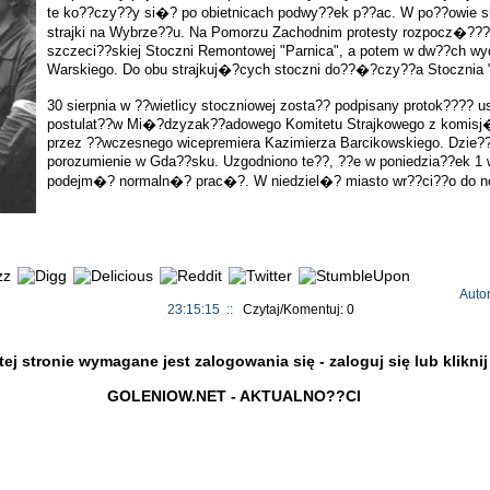
te ko??czy??y si�? po obietnicach podwy??ek p??ac. W po??owie s
strajki na Wybrze??u. Na Pomorzu Zachodnim protesty rozpocz�???y
szczeci??skiej Stoczni Remontowej "Parnica", a potem w dw??ch wyd
Warskiego. Do obu strajkuj�?cych stoczni do??�?czy??a Stocznia "
30 sierpnia w ??wietlicy stoczniowej zosta?? podpisany protok???? u
postulat??w Mi�?dzyzak??adowego Komitetu Strajkowego z komis
przez ??wczesnego wicepremiera Kazimierza Barcikowskiego. Dzie??
porozumienie w Gda??sku. Uzgodniono te??, ??e w poniedzia??ek 1 
podejm�? normaln�? prac�?. W niedziel�? miasto wr??ci??o do no
Auto
23:15:15 ::
Czytaj/Komentuj: 0
j stronie wymagane jest zalogowania się - zaloguj się lub klikni
GOLENIOW.NET - AKTUALNO??CI