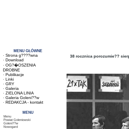
MENU GŁÓWNE
·
Strona g????wna
38 rocznica porozumie?? sier
·
Download
·
OG?�OSZENIA
DROBNE
·
Publikacje
·
Linki
·
GRY
·
Galeria
·
ZIELONA LINIA
·
Galeria Goleni??w
·
REDAKCJA - kontakt
MENU
Menu
Powiat Goleniowski
Goleni??w
Nowogard