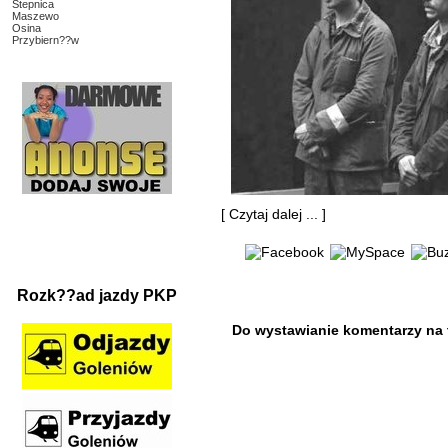
Stepnica
Maszewo
Osina
Przybiern??w
[
Czytaj dalej ...
]
Rozk??ad jazdy PKP
Do wystawianie komentarzy na te