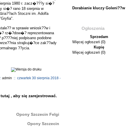
ierpnia 1980 r. zacz�???y si�?
Dorabianie kluczy Goleni??w
 si�? rano 18 sierpnia w
zia??ach Stoczni im. Adolfa
Gryfia".
stale?? w sprawie wniosk??w i
Ogłoszenia
j�? rz�?dow�? reprezentowana
Sprzedam
 p????niej podpisano podobne
Więcej ogłoszeń (0)
wrze??nia strajkuj�?ce zak??ady
Kupię
rmalnego ??ycia.
Więcej ogłoszeń (0)
r:
admin
:: czwartek 30 sierpnia 2018 -
j
tutaj
, aby się zarejestrować.
Opony Szczecin Felgi
Opony Szczecin