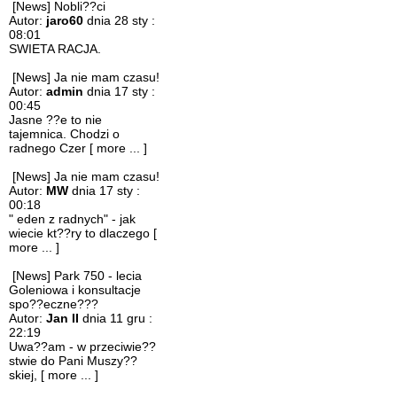
[News] Nobli??ci
Autor:
jaro60
dnia 28 sty :
08:01
SWIETA RACJA.
[News] Ja nie mam czasu!
Autor:
admin
dnia 17 sty :
00:45
Jasne ??e to nie
tajemnica. Chodzi o
radnego Czer
[ more ... ]
[News] Ja nie mam czasu!
Autor:
MW
dnia 17 sty :
00:18
" eden z radnych" - jak
wiecie kt??ry to dlaczego
[
more ... ]
[News] Park 750 - lecia
Goleniowa i konsultacje
spo??eczne???
Autor:
Jan II
dnia 11 gru :
22:19
Uwa??am - w przeciwie??
stwie do Pani Muszy??
skiej,
[ more ... ]