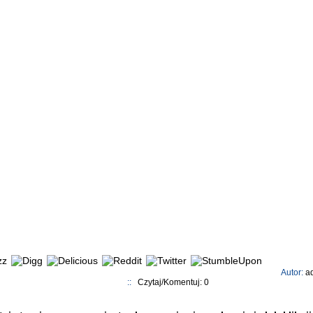
Autor:
a
::
Czytaj/Komentuj: 0