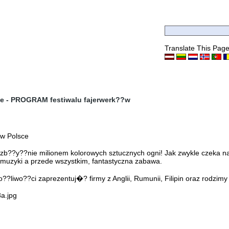
Translate This Pag
e - PROGRAM festiwalu fajerwerk??w
 w Polsce
b??y??nie milionem kolorowych sztucznych ogni! Jak zwykle czeka na
 muzyki a przede wszystkim, fantastyczna zabawa.
?liwo??ci zaprezentuj�? firmy z Anglii, Rumunii, Filipin oraz rodzimy