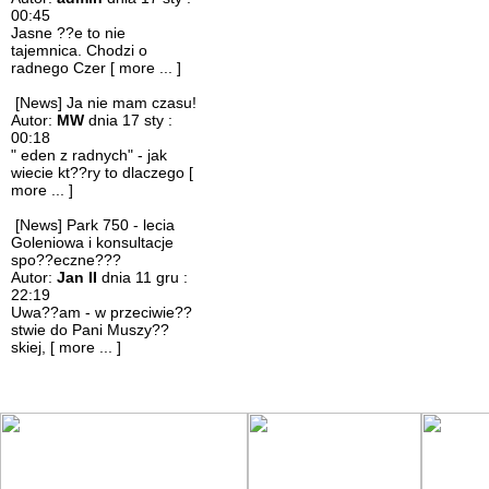
00:45
Jasne ??e to nie
tajemnica. Chodzi o
radnego Czer
[ more ... ]
[News] Ja nie mam czasu!
Autor:
MW
dnia 17 sty :
00:18
" eden z radnych" - jak
wiecie kt??ry to dlaczego
[
more ... ]
[News] Park 750 - lecia
Goleniowa i konsultacje
spo??eczne???
Autor:
Jan II
dnia 11 gru :
22:19
Uwa??am - w przeciwie??
stwie do Pani Muszy??
skiej,
[ more ... ]