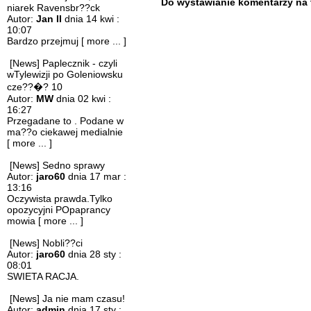
Do wystawianie komentarzy na te
niarek Ravensbr??ck
Autor:
Jan II
dnia 14 kwi :
10:07
Bardzo przejmuj
[ more ... ]
[News] Paplecznik - czyli
wTylewizji po Goleniowsku
cze??�? 10
Autor:
MW
dnia 02 kwi :
16:27
Przegadane to . Podane w
ma??o ciekawej medialnie
[ more ... ]
[News] Sedno sprawy
Autor:
jaro60
dnia 17 mar :
13:16
Oczywista prawda.Tylko
opozycyjni POpaprancy
mowia
[ more ... ]
[News] Nobli??ci
Autor:
jaro60
dnia 28 sty :
08:01
SWIETA RACJA.
[News] Ja nie mam czasu!
Autor:
admin
dnia 17 sty :