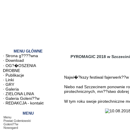
MENU GŁÓWNE
·
Strona g????wna
PYROMAGIC 2018 w Szczecini
·
Download
·
OG?�OSZENIA
DROBNE
·
Publikacje
Najwi�?kszy festiwal fajerwerk??w
·
Linki
·
GRY
Niebo nad Szczecinem ponownie roz
·
Galeria
pirotechnicznych, mn??stwo dobrej
·
ZIELONA LINIA
·
Galeria Goleni??w
W tym roku swoje pirotechniczne mo?
·
REDAKCJA - kontakt
MENU
Menu
Powiat Goleniowski
Goleni??w
Nowogard