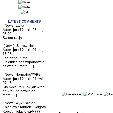
LATEST COMMENTS
[News] Etyka
Autor:
jaro60
dnia 26 maj :
08:02
Swieta racja.
[News] Uzdrowiciel
Autor:
jaro60
dnia 21 maj :
13:23
I co na to Puste
Obietnice,cos zapanowala
dziwna c
[ more ... ]
[News] Normalno??�?
Autor:
jaro60
dnia 21 kwi :
07:45
Dla mnie, to Tusk jak wroci
do kraju to powiinien
[
more ... ]
[News] Wyk??ad dr
Zbigniew Stanuch "Golgota
Kobiet - relacje wi�???