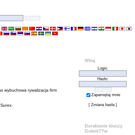
e
Witaj
Login:
Hasło:
s wybuchowa rywalizacja firm
Zapamiętaj mnie
[
Zmiana hasła
]
 Surex.
Dorabianie kluczy
Goleni??w